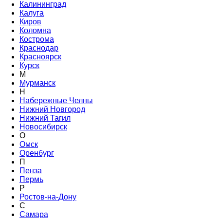
Калининград
Калуга
Киров
Коломна
Кострома
Краснодар
Красноярск
Курск
М
Мурманск
Н
Набережные Челны
Нижний Новгород
Нижний Тагил
Новосибирск
О
Омск
Оренбург
П
Пенза
Пермь
Р
Ростов-на-Дону
С
Самара