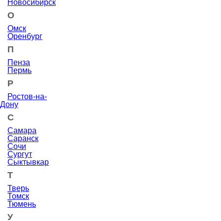
Новосибирск
О
Омск
Оренбург
П
Пенза
Пермь
Р
Ростов-на-
Дону
С
Самара
Саранск
Сочи
Сургут
Сыктывкар
Т
Тверь
Томск
Тюмень
У