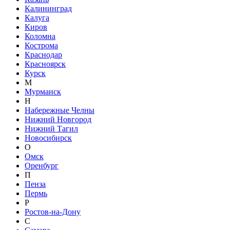
Калининград
Калуга
Киров
Коломна
Кострома
Краснодар
Красноярск
Курск
М
Мурманск
Н
Набережные Челны
Нижний Новгород
Нижний Тагил
Новосибирск
О
Омск
Оренбург
П
Пенза
Пермь
Р
Ростов-на-Дону
С