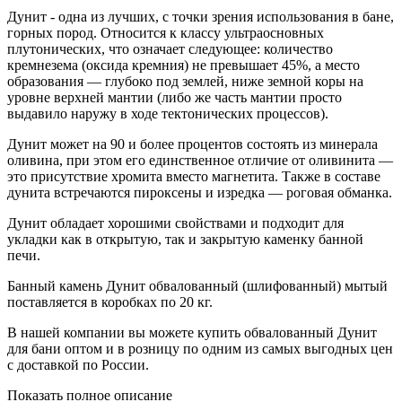
Дунит - одна из лучших, с точки зрения использования в бане,
горных пород. Относится к классу ультраосновных
плутонических, что означает следующее: количество
кремнезема (оксида кремния) не превышает 45%, а место
образования — глубоко под землей, ниже земной коры на
уровне верхней мантии (либо же часть мантии просто
выдавило наружу в ходе тектонических процессов).
Дунит может на 90 и более процентов состоять из минерала
оливина, при этом его единственное отличие от оливинита —
это присутствие хромита вместо магнетита. Также в составе
дунита встречаются пироксены и изредка — роговая обманка.
Дунит обладает хорошими свойствами и подходит для
укладки как в открытую, так и закрытую каменку банной
печи.
Банный камень Дунит обвалованный (шлифованный) мытый
поставляется в коробках по 20 кг.
В нашей компании вы можете купить обвалованный Дунит
для бани оптом и в розницу по одним из самых выгодных цен
с доставкой по России.
Показать полное описание