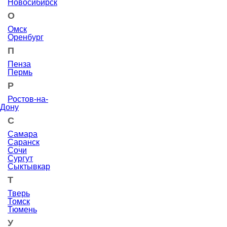
Новосибирск
О
Омск
Оренбург
П
Пенза
Пермь
Р
Ростов-на-
Дону
С
Самара
Саранск
Сочи
Сургут
Сыктывкар
Т
Тверь
Томск
Тюмень
У