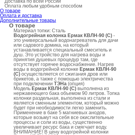
Доставка по всей России
Оплата любым удобным способом
О товаре
Оплата и доставка
Дополнительные товары
О товаре
Материал топки:
Сталь
Водогрейная колонка Ермак КВЛН-90 (С)
-
это универсальный водонагреватель для дачи
или садового домика, на который
устанавливается специальный смеситель и
душ. Это устройство для нагрева воды и
принятия душевых процедур там, где
отсутствует горячее водоснабжение. Нагрев
воды в водогрейной колонке
Ермак КВЛН-90
(С)
осуществляется от сжигания дров или
брикетов, а также с помощью электричества
при подключении
ТЭНа
(опция)
Модель
Ермак КВЛН-90 (С)
выполнена из
нержавеющего бака объемом 90 литров. Топка
колонки раздельная, выполнена из стали и
является сменным элементом, который можно
будет при необходимости легко заменить.
Применение в баке 5 магниевых анодов,
которые возьмут на себя все окислительные
процессы и соли из воды, существенно
увеличивает ресурс бака и смягчает воду.
ВНИМАНИЕ! В цену водогрейной колонки