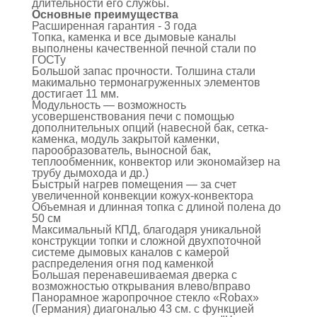
длительности его службы.
Основные преимущества
Расширенная гарантия - 3 года
Топка, каменка и все дымовые каналы
выполнены качественной печной стали по
ГОСТу
Большой запас прочности. Толшина стали
макимально термонагруженных элементов
достигает 11 мм.
Модульность — возможность
усовершенствования печи с помощью
дополнительных опций (навесной бак, сетка-
каменка, модуль закрытой каменки,
парообразователь, выносной бак,
теплообменник, конвектор или экономайзер на
трубу дымохода и др.)
Быстрый нагрев помещения — за счет
увеличенной конвекции кожух-конвектора
Объемная и длинная топка с длиной полена до
50 см
Максимальный КПД, благодаря уникальной
конструкции топки и сложной двухпоточной
системе дымовых каналов с камерой
распределения огня под каменкой
Большая перенавешиваемая дверка с
возможностью открывания влево/вправо
Панорамное жаропрочное стекло «Robax»
(Германия) диагональю 43 см. с функцией