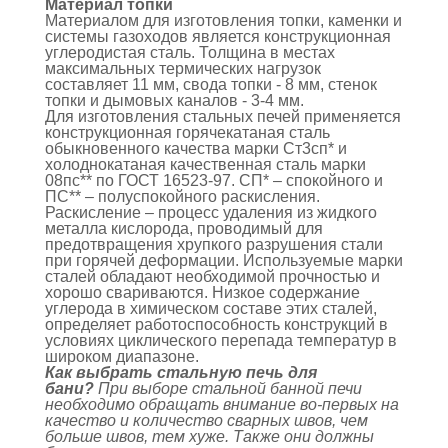
Материал топки
Материалом для изготовления топки, каменки и
системы газоходов является конструкционная
углеродистая сталь. Толщина в местах
максимальных термических нагрузок
составляет 11 мм, свода топки - 8 мм, стенок
топки и дымовых каналов - 3-4 мм.
Для изготовления стальных печей применяется
конструкционная горячекатаная сталь
обыкновенного качества марки Ст3сп* и
холоднокатаная качественная сталь марки
08пс** по ГОСТ 16523-97. СП* – спокойного и
ПС** – полуспокойного раскисления.
Раскисление – процесс удаления из жидкого
металла кислорода, проводимый для
предотвращения хрупкого разрушения стали
при горячей деформации. Используемые марки
сталей обладают необходимой прочностью и
хорошо свариваются. Низкое содержание
углерода в химическом составе этих сталей,
определяет работоспособность конструкций в
условиях циклического перепада температур в
широком диапазоне.
Как выбрать стальную печь для
бани?
При выборе стальной банной печи
необходимо обращать внимание во-первых на
качество и количество сварных швов, чем
больше швов, тем хуже. Также они должны