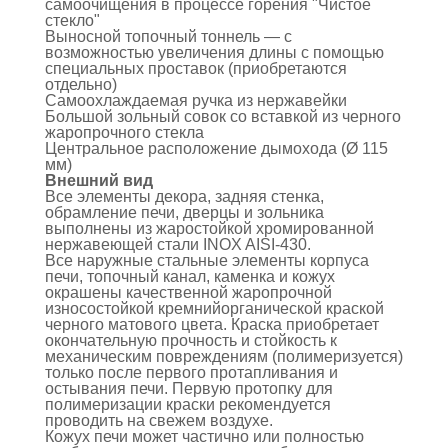
самоочищения в процессе горения "Чистое
стекло"
Выносной топочный тоннель — с
возможностью увеличения длины с помощью
специальных проставок (приобретаются
отдельно)
Самоохлаждаемая ручка из нержавейки
Большой зольный совок со вставкой из черного
жаропрочного стекла
Центральное расположение дымохода (Ø 115
мм)
Внешний вид
Все элементы декора, задняя стенка,
обрамление печи, дверцы и зольника
выполнены из жаростойкой хромированной
нержавеющей стали INOX AISI-430.
Все наружные стальные элементы корпуса
печи, топочный канал, каменка и кожух
окрашены качественной жаропрочной
износостойкой кремнийорганической краской
черного матового цвета. Краска приобретает
окончательную прочность и стойкость к
механическим повреждениям (полимеризуется)
только после первого протапливания и
остывания печи. Первую протопку для
полимеризации краски рекомендуется
проводить на свежем воздухе.
Кожух печи может частично или полностью