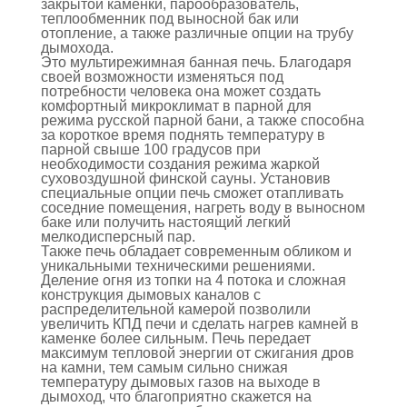
закрытой каменки, парообразователь,
теплообменник под выносной бак или
отопление, а также различные опции на трубу
дымохода.
Это мультирежимная банная печь. Благодаря
своей возможности изменяться под
потребности человека она может создать
комфортный микроклимат в парной для
режима русской парной бани, а также способна
за короткое время поднять температуру в
парной свыше 100 градусов при
необходимости создания режима жаркой
суховоздушной финской сауны. Установив
специальные опции печь сможет отапливать
соседние помещения, нагреть воду в выносном
баке или получить настоящий легкий
мелкодисперсный пар.
Также печь обладает современным обликом и
уникальными техническими решениями.
Деление огня из топки на 4 потока и сложная
конструкция дымовых каналов с
распределительной камерой позволили
увеличить КПД печи и сделать нагрев камней в
каменке более сильным. Печь передает
максимум тепловой энергии от сжигания дров
на камни, тем самым сильно снижая
температуру дымовых газов на выходе в
дымоход, что благоприятно скажется на