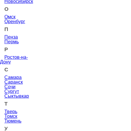
Новосибирск
О
Омск
Оренбург
П
Пенза
Пермь
Р
Ростов-на-
Дону
С
Самара
Саранск
Сочи
Сургут
Сыктывкар
Т
Тверь
Томск
Тюмень
У