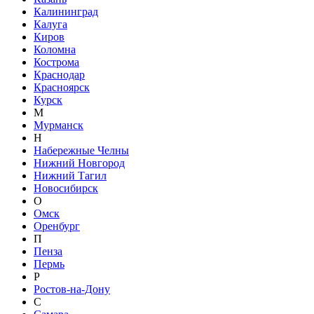
Калининград
Калуга
Киров
Коломна
Кострома
Краснодар
Красноярск
Курск
М
Мурманск
Н
Набережные Челны
Нижний Новгород
Нижний Тагил
Новосибирск
О
Омск
Оренбург
П
Пенза
Пермь
Р
Ростов-на-Дону
С